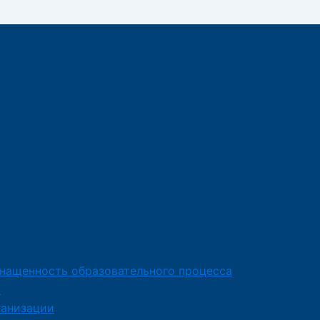
снащенность образовательного процесса
я
ганизации