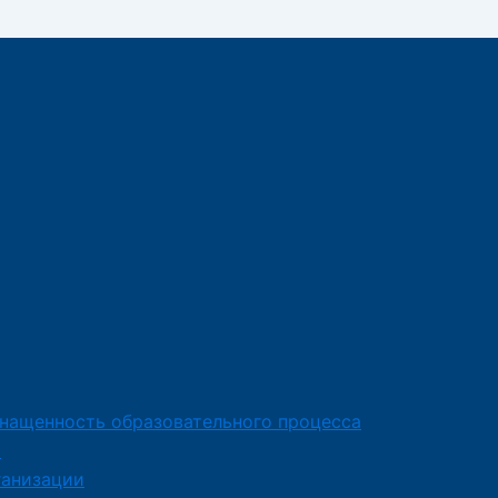
снащенность образовательного процесса
я
ганизации