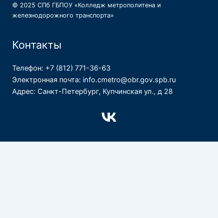
© 2025 СПб ГБПОУ «Колледж метрополитена и
железнодорожного транспорта»
Контакты
Телефон: +7 (812) 771-36-63
Электронная почта: info.cmetro@obr.gov.spb.ru
Адрес: Санкт-Петербург, Купчинская ул., д 28
Официальный сайт СПб ГБПОУ "Колледж метрополитена"
(https://cm-spb.ru) использует файлы cookies и сервисы
сбора технически данных посетителей. Продолжение
пользования сайтом является согласием на применение
данных технологий.
Принять
Политика конфиденциальности