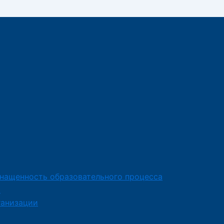
снащенность образовательного процесса
я
ганизации