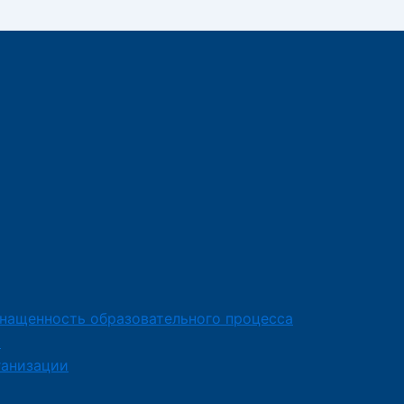
снащенность образовательного процесса
я
ганизации